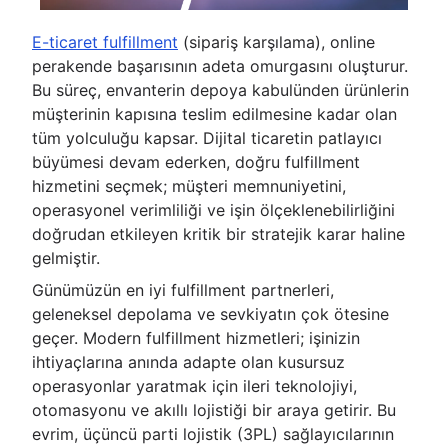
E-ticaret fulfillment
(sipariş karşılama), online
perakende başarısının adeta omurgasını oluşturur.
Bu süreç, envanterin depoya kabulünden ürünlerin
müşterinin kapısına teslim edilmesine kadar olan
tüm yolculuğu kapsar. Dijital ticaretin patlayıcı
büyümesi devam ederken, doğru fulfillment
hizmetini seçmek; müşteri memnuniyetini,
operasyonel verimliliği ve işin ölçeklenebilirliğini
doğrudan etkileyen kritik bir stratejik karar haline
gelmiştir.
Günümüzün en iyi fulfillment partnerleri,
geleneksel depolama ve sevkiyatın çok ötesine
geçer. Modern fulfillment hizmetleri; işinizin
ihtiyaçlarına anında adapte olan kusursuz
operasyonlar yaratmak için ileri teknolojiyi,
otomasyonu ve akıllı lojistiği bir araya getirir. Bu
evrim, üçüncü parti lojistik (3PL) sağlayıcılarının