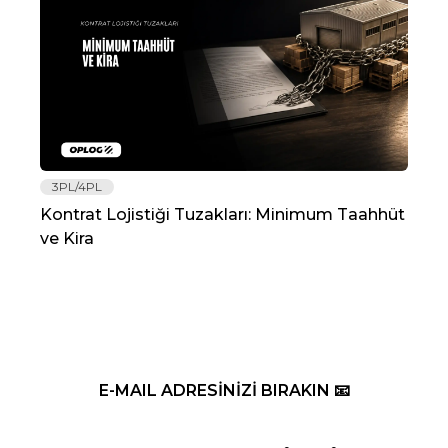
3PL/4PL
Lo
Kontrat Lojistiği Tuzakları: Minimum Taahhüt
202
ve Kira
Re
E-MAIL ADRESİNİZİ BIRAKIN 📧