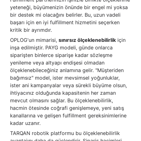
yeteneği, büyümenizin önünde bir engel mi yoksa
bir destek mi olacağını belirler. Bu, uzun vadeli
başarı için en iyi fulfillment hizmetini seçerken
kritik bir ayrımdır.
OPLOG'un mimarisi,
sınırsız ölçeklenebilirlik
için
inşa edilmiştir. PAYG modeli, günde onlarca
siparişten binlerce siparişe kadar sözleşme
yenileme veya altyapı endişesi olmadan
ölçeklenebileceğiniz anlamına gelir. "Müşteriden
bağımsız" model, ister mevsimsel yoğunluklar,
ister ani kampanyalar veya sürekli büyüme olsun,
ihtiyacınız olduğunda kapasitenin her zaman
mevcut olmasını sağlar. Bu ölçeklenebilirlik,
hacmin ötesinde coğrafi genişlemeye, yeni satış
kanallarına ve gelişen fulfillment gereksinimlerine
kadar uzanır.
TARQAN robotik platformu bu ölçeklenebilirlik
avantajını daha da güçlendirir. Sipariş hacimleri