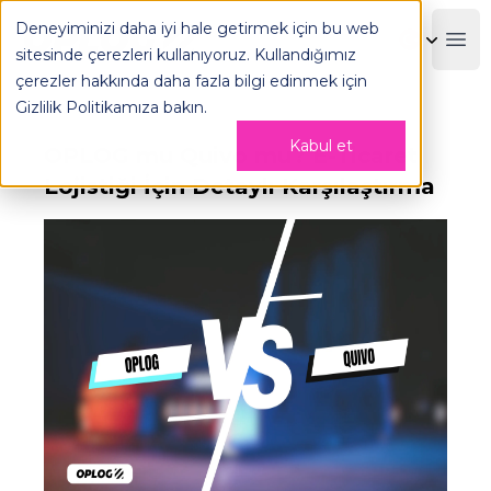
Deneyiminizi daha iyi hale getirmek için bu web
OPLOG
Boo
sitesinde çerezleri kullanıyoruz. Kullandığımız
çerezler hakkında daha fazla bilgi edinmek için
Gizlilik Politikamıza
bakın.
Kabul et
OPLOG mu Quivo mu? E-Ticaret
Lojistiği İçin Detaylı Karşılaştırma