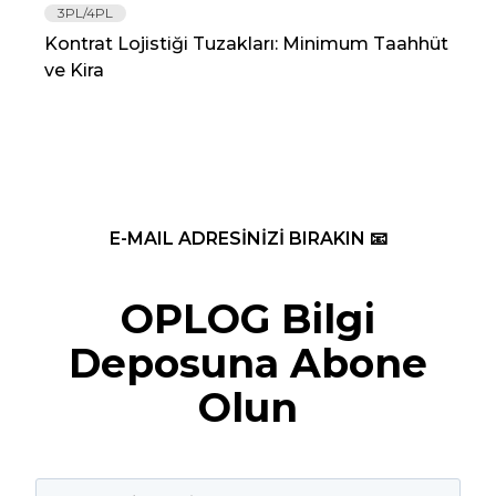
3PL/4PL
Lo
Kontrat Lojistiği Tuzakları: Minimum Taahhüt
202
ve Kira
Re
E-MAIL ADRESİNİZİ BIRAKIN 📧
OPLOG Bilgi
Deposuna Abone
Olun