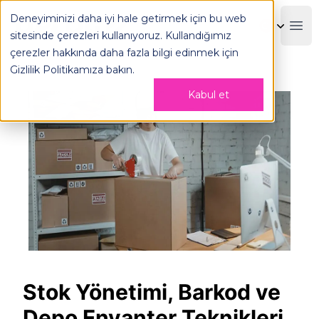
Deneyiminizi daha iyi hale getirmek için bu web
OPLOG
Boo
sitesinde çerezleri kullanıyoruz. Kullandığımız
çerezler hakkında daha fazla bilgi edinmek için
Gizlilik Politikamıza
bakın.
Kabul et
Stok Yönetimi, Barkod ve
Depo Envanter Teknikleri