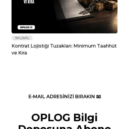
3PL/4PL
Lo
Kontrat Lojistiği Tuzakları: Minimum Taahhüt
202
ve Kira
Re
E-MAIL ADRESİNİZİ BIRAKIN 📧
OPLOG Bilgi