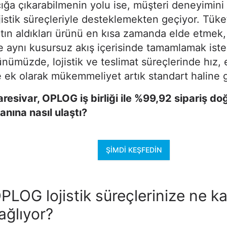
ığa çıkarabilmenin yolu ise, müşteri deneyimini 
jistik süreçleriyle desteklemekten geçiyor. Tüket
tın aldıkları ürünü en kısa zamanda elde etmek, 
e aynı kusursuz akış içerisinde tamamlamak iste
nümüzde, lojistik ve teslimat süreçlerinde hız, 
 ek olarak mükemmeliyet artık standart haline g
resivar, OPLOG iş birliği ile %99,92 sipariş do
anına nasıl ulaştı?
ŞIMDI KEŞFEDIN
PLOG lojistik süreçlerinize ne ka
ağlıyor?