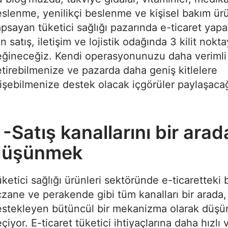
slenme, yenilikçi beslenme ve kişisel bakım ürü
psayan tüketici sağlığı pazarında e-ticaret yapa
in satış, iletişim ve lojistik odağında 3 kilit nokt
eğineceğiz. Kendi operasyonunuzu daha verimli
tirebilmenize ve pazarda daha geniş kitlelere
işebilmenize destek olacak içgörüler paylaşacağ
 -Satış kanallarını bir arad
düşünmek
ketici sağlığı ürünleri sektöründe e-ticaretteki b
zane ve perakende gibi tüm kanalları bir arada, b
estekleyen bütüncül bir mekanizma olarak düş
çiyor. E-ticaret tüketici ihtiyaçlarına daha hızlı 