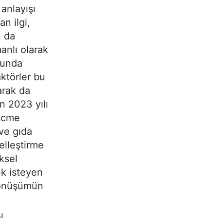
anlayışı
an ilgi,
n da
anlı olarak
ubunda
ktörler bu
larak da
n 2023 yılı
hacme
ve gıda
elleştirme
ksel
ek isteyen
 dönüşümün
l