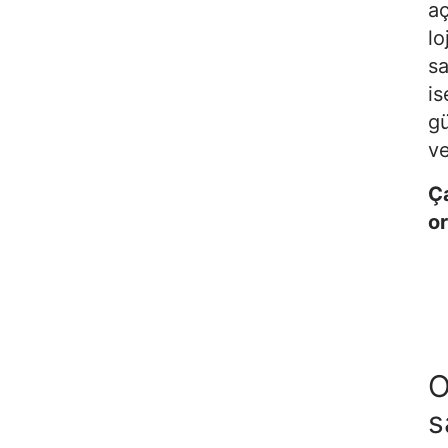
aç
lo
sa
is
gü
ve
Ça
or
O
s