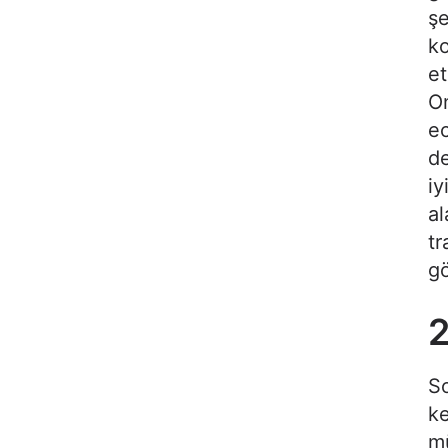
şe
ko
et
On
ec
de
iy
al
tr
gö
2
So
ke
mü