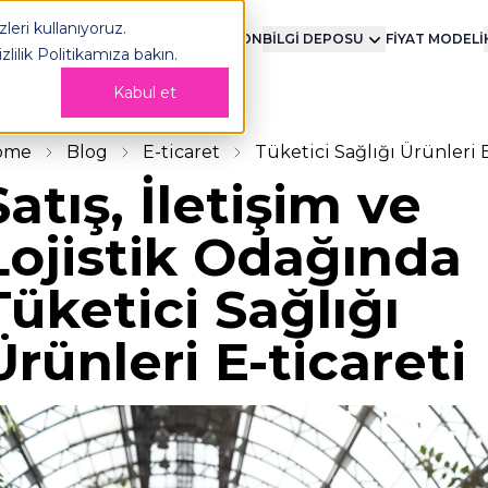
leri kullanıyoruz.
MENT
TEKNOLOJİ
ENTEGRASYON
BİLGİ DEPOSU
FİYAT MODELİ
izlilik Politikamıza
bakın.
Kabul et
ome
Blog
E-ticaret
Tüketici Sağlığı Ürünleri E
Satış, İletişim ve
Lojistik Odağında
Tüketici Sağlığı
Ürünleri E-ticareti