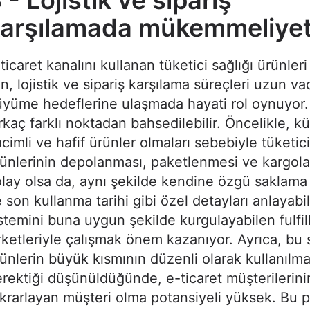
arşılamada mükemmeliye
ticaret kanalını kullanan tüketici sağlığı ürünleri 
in, lojistik ve sipariş karşılama süreçleri uzun va
yüme hedeflerine ulaşmada hayati rol oynuyor
rkaç farklı noktadan bahsedilebilir. Öncelikle, k
cimli ve hafif ürünler olmaları sebebiyle tüketici
ünlerinin depolanması, paketlenmesi ve kargol
lay olsa da, aynı şekilde kendine özgü saklama 
 son kullanma tarihi gibi özel detayları anlayabi
stemini buna uygun şekilde kurgulayabilen fulfi
rketleriyle çalışmak önem kazanıyor. Ayrıca, bu
ünlerin büyük kısmının düzenli olarak kullanılma
rektiği düşünüldüğünde, e-ticaret müşterilerini
krarlayan müşteri olma potansiyeli yüksek. Bu p