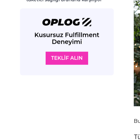
Bu
Tü