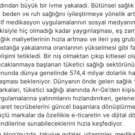
dından büyük bir ivme yakaladı. Bütünsel sağlık 
e beden ve ruh sağlığını iyileştirmeye yönelik art
lf medikasyon uygulamalarının sosyal medyanı
kisiyle hiç olmadığı kadar yaygınlaşması, eş zam
ğlık maliyetlerinin hızla artması ve ileri yaş gr
stalığa yakalanma oranlarının yükselmesi gibi fa
lişimi tetikledi. Bir niş olmaktan çıkıp kitlesel o
caklanmaya başlanan tüketici sağlığı sektörünü
nunda dünya genelinde 574,4 milyar dolarlık 
aşması bekleniyor. Dünyanın önde gelen sağlık 
rkaları, tüketici sağlığı alanında Ar-Ge’den kişis
gulamalarına yatırımlarını hızlandırırken, gelene
caret tecrübelerini güncel başarılara dönüştürm
çlü markalar da özellikle e-ticaretin ve dijital
ndilerine sunabileceklerini hızla keşfediyor.
 blog’muzda, takviye gıdalar, vitaminler, medika