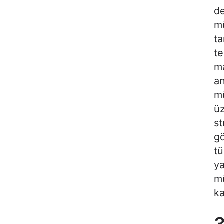
de
mü
ta
te
ma
an
mü
üz
st
gö
tü
ya
mü
ka
3