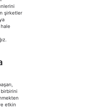
nlerini
n şirketler
aya
 hale
ız.
a
aşarı,
irbirini
ünmekten
ve etkin