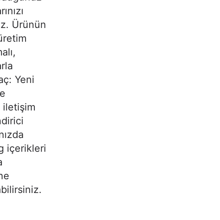
rınızı
niz. Ürünün
 üretim
alı,
rla
aç: Yeni
ye
iletişim
dirici
anızda
 içerikleri
a
ine
ilirsiniz.