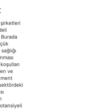
t
şirketleri
deli
. Burada
üçük
 sağlığı
anması
koşulları
len ve
llment
 sektördeki
sı
n
otansiyeli