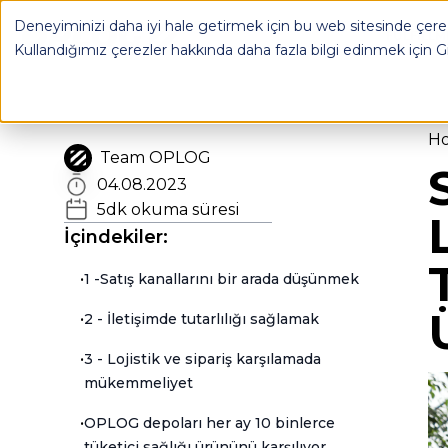
Deneyiminizi daha iyi hale getirmek için bu web sitesinde çerez
OPLOG
FULFILL
Kullandığımız çerezler hakkında daha fazla bilgi edinmek için
G
H
Team OPLOG
04.08.2023
5
dk okuma süresi
İçindekiler:
•
1 -Satış kanallarını bir arada düşünmek
•
2 - İletişimde tutarlılığı sağlamak
•
3 - Lojistik ve sipariş karşılamada
mükemmeliyet
•
OPLOG depoları her ay 10 binlerce
tüketici sağlığı ürününü karşılıyor