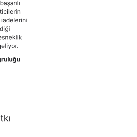
başarılı
icilerin
iadelerini
diği
esneklik
eliyor.
ğruluğu
tkı