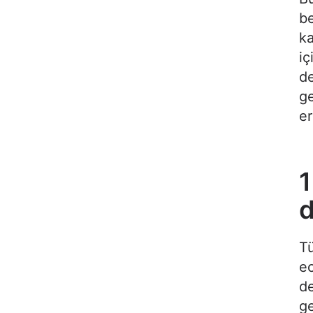
be
ka
iç
d
ge
er
1
Tü
ec
d
ge