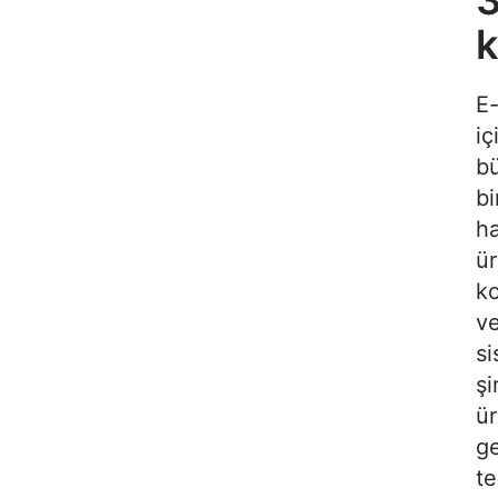
k
E-
iç
bü
bi
ha
ür
ko
ve
si
şi
ür
ge
te