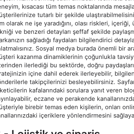
neyim, kısacası tüm temas noktalarında mesajla
şterilerinize tutarlı bir şekilde ulaştırabilmelisi
m olarak ne işe yaradığını, olası riskleri, içeriği,
kniği ve benzeri detayları şeffaf şekilde paylaşm
rkanızın sağladığı faydaları bilgilendirici detayla
latmalısınız. Sosyal medya burada önemli bir ar
şteri kazanma dinamiklerinin çoğunlukla tavsi
erinden ilerlediği bu sektörde, doğru paydaşları 
ratejinizin içine dahil ederek ilerleyebilir, bilgilen
nderilerle takipçilerinizi besleyebilirsiniz. Sayf
keticilerin kafalarındaki sorulara yanıt veren blog
yınlayabilir, eczane ve perakende kanallarınızd
şteriyle birebir temas eden kişilerin, onları onl
nallarınızdaki içeriklere yönlendirmesini sağlayab
 - Lojistik ve sipariş