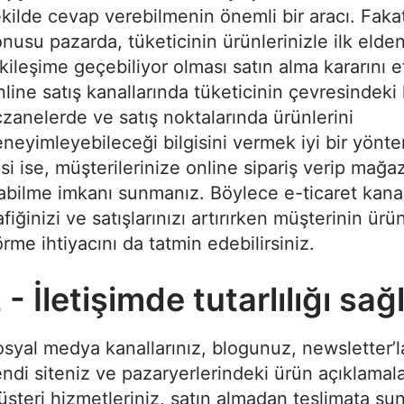
kilde cevap verebilmenin önemli bir aracı. Faka
nusu pazarda, tüketicinin ürünlerinizle ilk elde
kileşime geçebiliyor olması satın alma kararını et
line satış kanallarında tüketicinin çevresindeki
zanelerde ve satış noktalarında ürünlerini
neyimleyebileceği bilgisini vermek iyi bir yönt
isi ise, müşterilerinize online sipariş verip mağ
abilme imkanı sunmanız. Böylece e-ticaret kana
afiğinizi ve satışlarınızı artırırken müşterinin ürü
rme ihtiyacını da tatmin edebilirsiniz.
 - İletişimde tutarlılığı sa
syal medya kanallarınız, blogunuz, newsletter’la
ndi siteniz ve pazaryerlerindeki ürün açıklamala
şteri hizmetleriniz, satın almadan teslimata s