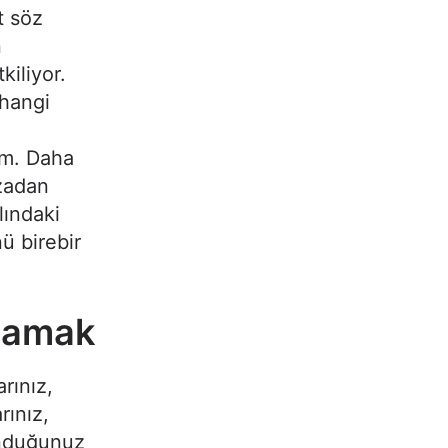
t söz
n
kiliyor.
 hangi
em. Daha
azadan
lındaki
nü birebir
ğlamak
rınız,
rınız,
unduğunuz