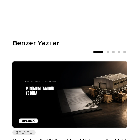
Benzer Yazılar
3PL/4PL
Lo