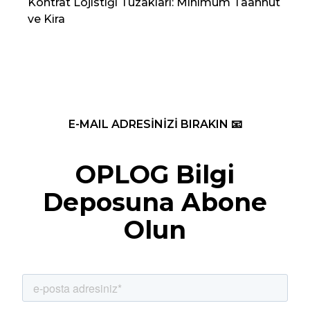
Kontrat Lojistiği Tuzakları: Minimum Taahhüt
202
ve Kira
Re
E-MAIL ADRESİNİZİ BIRAKIN 📧
OPLOG Bilgi
Deposuna Abone
Olun