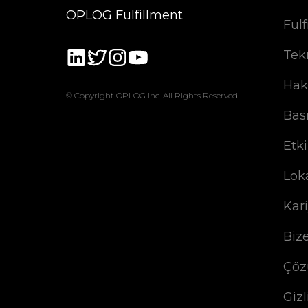
OPLOG Fulfillment
Fulf
Tek
Hak
© Copyright OPLOG Inc. All Rights Reserved.
Bas
Etki
Lok
Kar
Biz
Çöz
Gizl