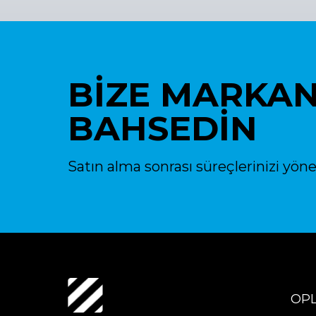
BİZE MARKA
BAHSEDİN
Satın alma sonrası süreçlerinizi yöne
OP