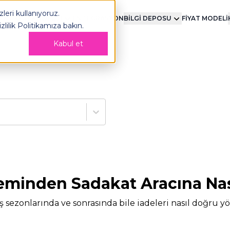
leri kullanıyoruz.
MENT
TEKNOLOJİ
ENTEGRASYON
BİLGİ DEPOSU
FİYAT MODELİ
izlilik Politikamıza
bakın.
Kabul et
leminden Sadakat Aracına Na
iş sezonlarında ve sonrasında bile iadeleri nasıl doğru 