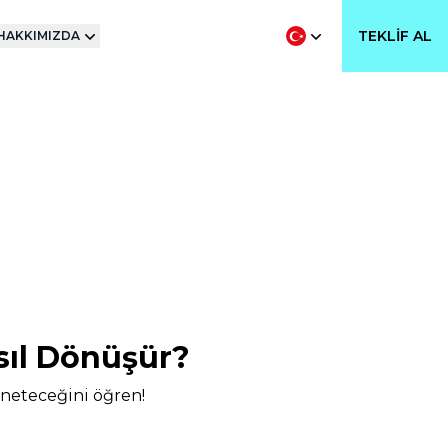
TEKLIF AL
HAKKIMIZDA
sıl Dönüşür?
yöneteceğini öğren!