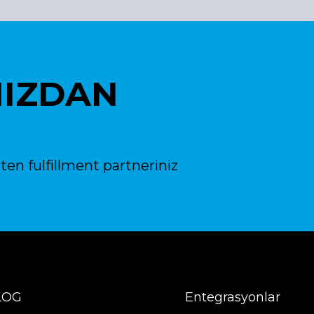
NIZDAN
ten fulfillment partneriniz
LOG
Entegrasyonlar