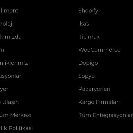
illment
Shopify
noloji
Ikas
kımızda
Ticimax
ın
WooCommerce
nliklerimiz
Dopigo
asyonlar
Sopyo
iyer
Pazaryerleri
e Ulaşın
Kargo Firmaları
üm Merkezi
Tüm Entegrasyonlar
ilik Politikası