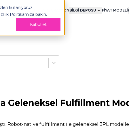
leri kullanıyoruz.
MENT
TEKNOLOJİ
ENTEGRASYON
BİLGİ DEPOSU
FİYAT MODELİ
izlilik Politikamıza
bakın.
Kabul et
 Geleneksel Fulfillment Mod
 aştı. Robot-native fulfillment ile geleneksel 3PL modell