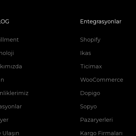
LOG
Entegrasyonlar
illment
Shopify
noloji
Ikas
kımızda
Ticimax
ın
WooCommerce
nliklerimiz
Dopigo
asyonlar
Sopyo
iyer
Pazaryerleri
e Ulaşın
Kargo Firmaları