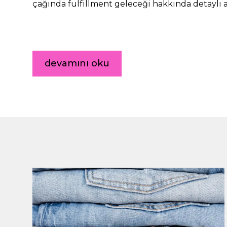
çağında fulfillment geleceği hakkında detaylı a
devamını oku