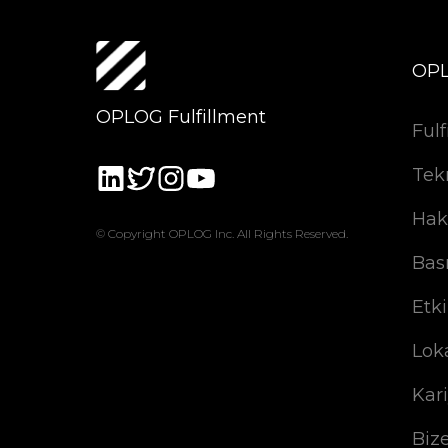
OP
OPLOG Fulfillment
Fulf
Tek
Hak
© Copyright OPLOG Inc. All Rights Reserved.
Bas
Etki
Lok
Kar
Biz