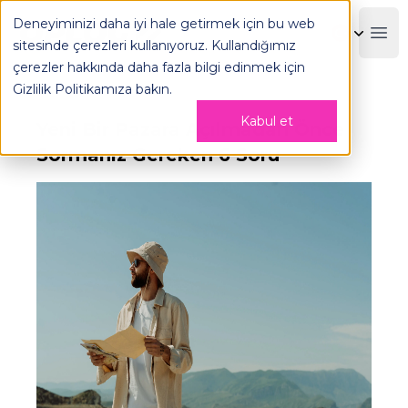
Deneyiminizi daha iyi hale getirmek için bu web
OPLOG
Boo
sitesinde çerezleri kullanıyoruz. Kullandığımız
çerezler hakkında daha fazla bilgi edinmek için
Gizlilik Politikamıza
bakın.
Kabul et
Yeni Bir Pazara Açılmadan Önce
Sormanız Gereken 6 Soru