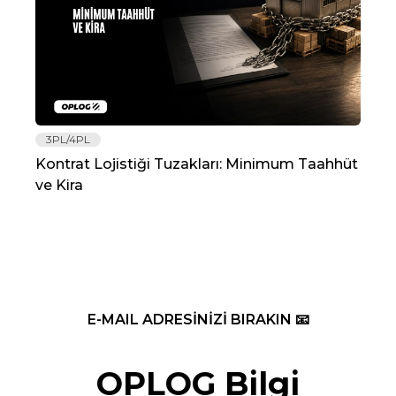
3PL/4PL
Lo
Kontrat Lojistiği Tuzakları: Minimum Taahhüt
202
ve Kira
Re
E-MAIL ADRESİNİZİ BIRAKIN 📧
OPLOG Bilgi