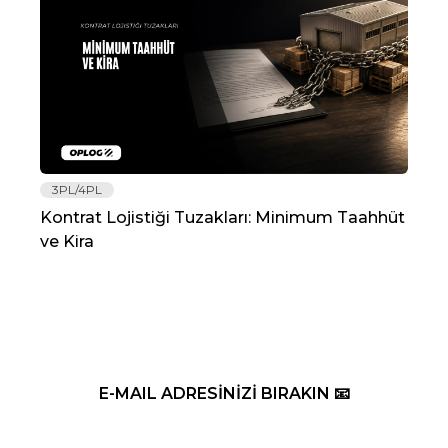
3PL/4PL
Lo
Kontrat Lojistiği Tuzakları: Minimum Taahhüt
202
ve Kira
Re
E-MAIL ADRESİNİZİ BIRAKIN 📧