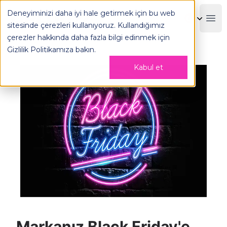
Deneyiminizi daha iyi hale getirmek için bu web
OPLOG
Boo
sitesinde çerezleri kullanıyoruz. Kullandığımız
çerezler hakkında daha fazla bilgi edinmek için
Gizlilik Politikamıza
bakın.
Kabul et
Markanız Black Friday'e