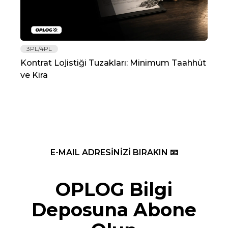
3PL/4PL
Lo
Kontrat Lojistiği Tuzakları: Minimum Taahhüt
202
ve Kira
Re
E-MAIL ADRESİNİZİ BIRAKIN 📧
OPLOG Bilgi
Deposuna Abone