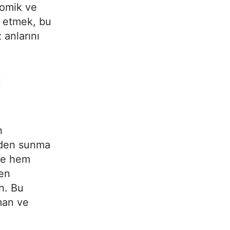
nomik ve
z etmek, bu
 anlarını
r
n
inden sunma
nde hem
den
n. Bu
man ve