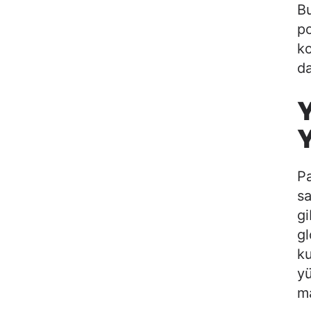
Bu
po
ko
da
Y
Y
Pa
sa
gi
gl
ku
y
ma