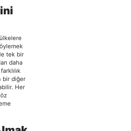
ini
ülkelere
 söylemek
e tek bir
dan daha
farklılık
 bir diğer
bilir. Her
göz
deme
 Almak