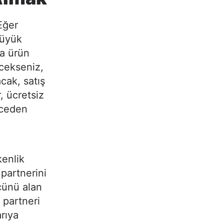
Eğer
büyük
na ürün
cekseniz,
cak, satış
, ücretsiz
nceden
kenlik
 partnerini
cünü alan
 partneri
arıya