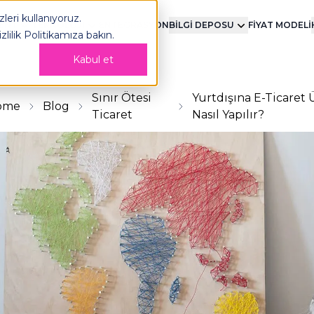
leri kullanıyoruz.
MENT
TEKNOLOJİ
ENTEGRASYON
BİLGİ DEPOSU
FİYAT MODELİ
izlilik Politikamıza
bakın.
Kabul et
Sınır Ötesi
Yurtdışına E-Ticaret 
ome
Blog
Ticaret
Nasıl Yapılır?