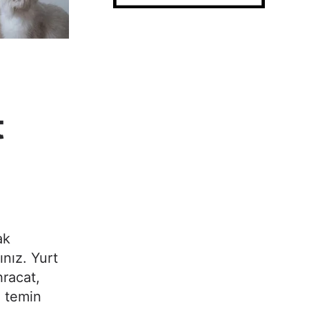
t
ak
ınız. Yurt
hracat,
n temin