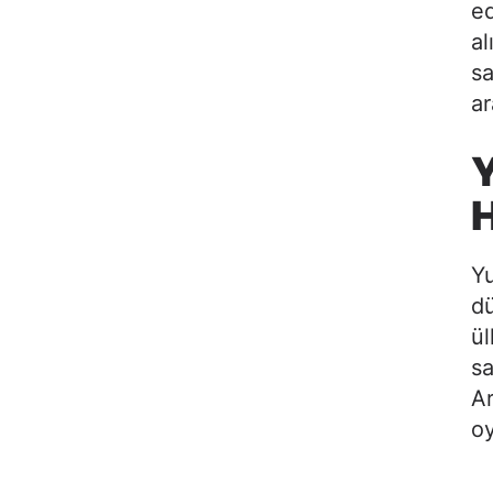
ed
al
sa
ar
Y
H
Yu
dü
ül
sa
Ar
o