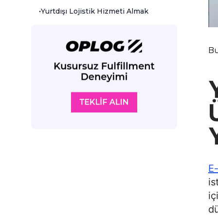
•
Yurtdışı Lojistik Hizmeti Almak
Bu
E-
is
iç
dü