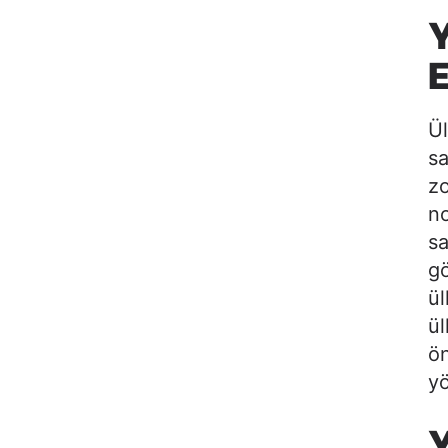
Y
Ü
sa
zo
no
sa
gö
ül
ül
ö
yö
Y