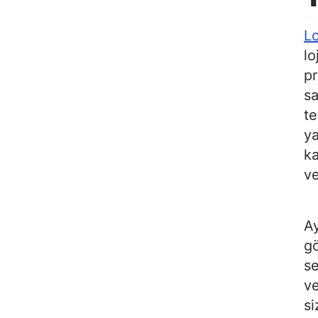
Lo
lo
pr
sa
te
ya
ka
ve
Ay
gö
s
ve
si