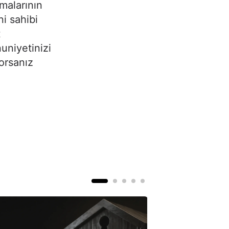
malarının
ni sahibi
t
uniyetinizi
yorsanız