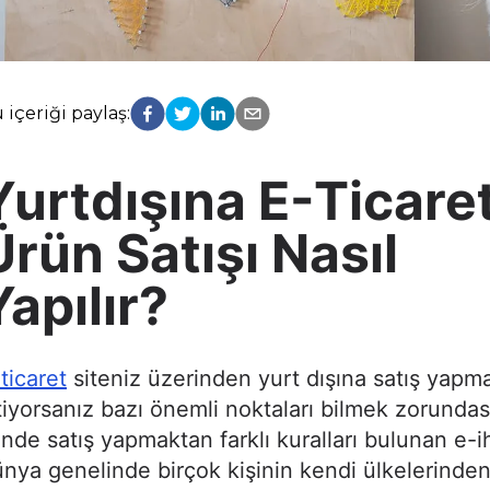
 içeriği paylaş:
Yurtdışına E-Ticare
Ürün Satışı Nasıl
Yapılır?
ticaret
siteniz üzerinden yurt dışına satış yapm
tiyorsanız bazı önemli noktaları bilmek zorundas
inde satış yapmaktan farklı kuralları bulunan e-i
nya genelinde birçok kişinin kendi ülkelerinde