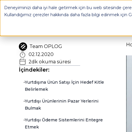
Deneyiminizi daha iyi hale getirmek için bu web sitesinde çerez
OPLOG
FULFILL
Kullandığımız çerezler hakkında daha fazla bilgi edinmek için
G
H
Team OPLOG
02.12.2020
2
dk okuma süresi
İçindekiler:
•
Yurtdışına Ürün Satışı İçin Hedef Kitle
Belirlemek
•
Yurtdışı Ürünlerinin Pazar Yerlerini
Bulmak
•
Yurtdışı Ödeme Sistemlerini Entegre
Etmek