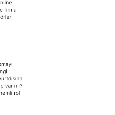
nline
le firma
örler
n
apmayı
ngi
yurtdışına
ep var mı?
nemli rol